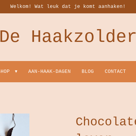
Welkom! Wat leuk dat je komt aanhaken!
De Haakzolde
SHOP
AAN-HAAK-DAGEN
BLOG
CONTACT
Chocolat