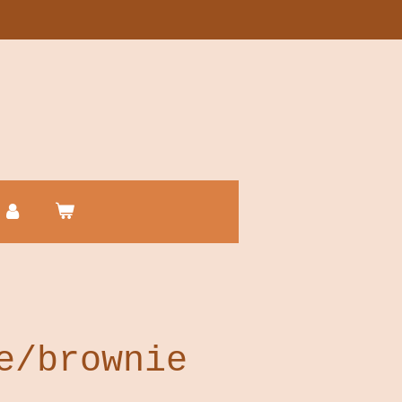
r
e/brownie