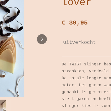
lover
€ 39,95
Uitverkocht
De TWIST slinger be
strookjes, verdeeld
De totale lengte va
meter. Het garen wa
gehaakt is gemercer
sterk garen en heef
slinger kies ik voo